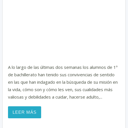
l
l
t
A lo largo de las últimas dos semanas los alumnos de 1º
de bachillerato han tenido sus convivencias de sentido
en las que han indagado en la búsqueda de su misión en
la vida, cómo son y cómo les ven, sus cualidades más
valiosas y debilidades a cuidar, hacerse adulto,...
LEER MÁS