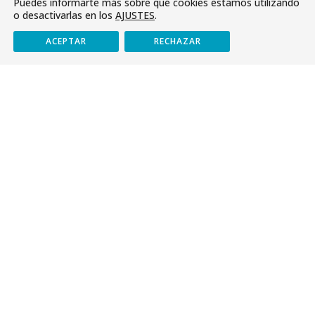
Puedes informarte más sobre qué cookies estamos utilizando
o desactivarlas en los
AJUSTES
.

965268144
ACEPTAR
RECHAZAR
Etapas
Infantil
Primaria
Secundaria
Bachillerato
Últimas noticias
¡Inscripciones abiertas para el Campus de
Septiembre 2026!
Encuentro con el papa León XIV en Madrid